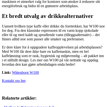
maskinen et utmerket valg for kontorer som ønsker å redusere sitt
energiforbruk og bidra til en grønnere arbeidsplass.
Et bredt utvalg av drikkealternativer
Uansett hvilken type kaffe eller drikke du foretrekker, har W100 noe
for deg. Fra den klassiske espressoen til en varm kopp sjokolade
eller til og med kaldt og sprudlende vann (tilleggsalternativ) – det
finnes alltid noe som passer alle smaker og preferanser.
Er dere klare for å oppgradere kaffeopplevelsen på arbeidsplassen?
Med W100 får dere ikke bare en kaffemaskin, men en hel
kaffeløsning som er rask, hygienisk og miljøvennlig – alt pakket inn
i et stilfullt design. Les mer om W100 på vår nettside og oppdag
hvordan den kan gjøre arbeidsdagen enda bedre!
Link:
Wittenborg W100
Kontakt oss her
.
Relaterte artikler: