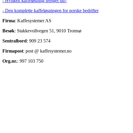
- Hvilken kaffeløsning trenger du?
- Den komplette kaffeløsningen for norske bedrifter
Firma
: Kaffesystemer AS
Besøk
: Stakkevollvegen 51, 9010 Tromsø
Sentralbord
: 909 23 574
Firmapost
: post @ kaffesystemer.no
Org.nr.
: 997 103 750