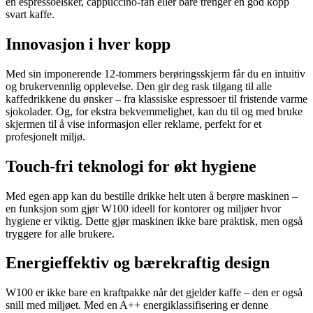
en espressoelsker, cappuccino-fan eller bare trenger en god kopp
svart kaffe.
Innovasjon i hver kopp
Med sin imponerende 12-tommers berøringsskjerm får du en intuitiv
og brukervennlig opplevelse. Den gir deg rask tilgang til alle
kaffedrikkene du ønsker – fra klassiske espressoer til fristende varme
sjokolader. Og, for ekstra bekvemmelighet, kan du til og med bruke
skjermen til å vise informasjon eller reklame, perfekt for et
profesjonelt miljø.
Touch-fri teknologi for økt hygiene
Med egen app kan du bestille drikke helt uten å berøre maskinen –
en funksjon som gjør W100 ideell for kontorer og miljøer hvor
hygiene er viktig. Dette gjør maskinen ikke bare praktisk, men også
tryggere for alle brukere.
Energieffektiv og bærekraftig design
W100 er ikke bare en kraftpakke når det gjelder kaffe – den er også
snill med miljøet. Med en A++ energiklassifisering er denne