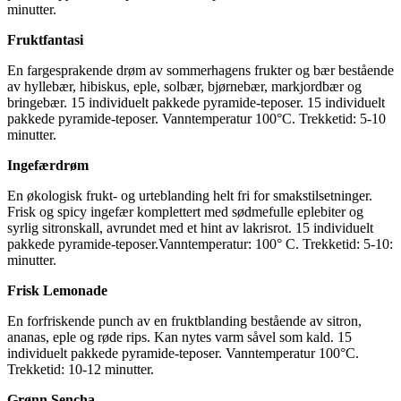
minutter.
Fruktfantasi
En fargesprakende drøm av sommerhagens frukter og bær bestående
av hyllebær, hibiskus, eple, solbær, bjørnebær, markjordbær og
bringebær. 15 individuelt pakkede pyramide-teposer. 15 individuelt
pakkede pyramide-teposer. Vanntemperatur 100°C. Trekketid: 5-10
minutter.
Ingefærdrøm
En økologisk frukt- og urteblanding helt fri for smakstilsetninger.
Frisk og spicy ingefær komplettert med sødmefulle eplebiter og
syrlig sitronskall, avrundet med et hint av lakrisrot. 15 individuelt
pakkede pyramide-teposer.Vanntemperatur: 100° C. Trekketid: 5-10:
minutter.
Frisk Lemonade
En forfriskende punch av en fruktblanding bestående av sitron,
ananas, eple og røde rips. Kan nytes varm såvel som kald. 15
individuelt pakkede pyramide-teposer. Vanntemperatur 100°C.
Trekketid: 10-12 minutter.
Grønn Sencha