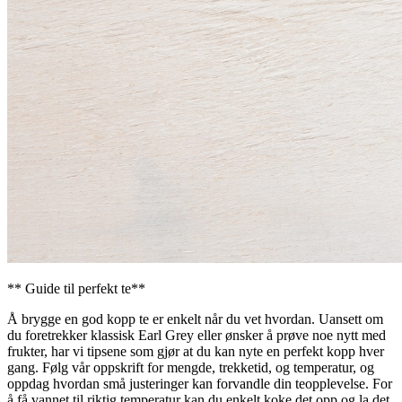
** Guide til perfekt te**
Å brygge en god kopp te er enkelt når du vet hvordan. Uansett om
du foretrekker klassisk Earl Grey eller ønsker å prøve noe nytt med
frukter, har vi tipsene som gjør at du kan nyte en perfekt kopp hver
gang. Følg vår oppskrift for mengde, trekketid, og temperatur, og
oppdag hvordan små justeringer kan forvandle din teopplevelse. For
å få vannet til riktig temperatur kan du enkelt koke det opp og la det