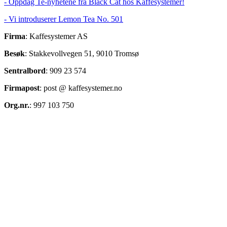
- Oppdag Te-nyhetene fra Black Cat hos Kaffesystemer!
- Vi introduserer Lemon Tea No. 501
Firma
: Kaffesystemer AS
Besøk
: Stakkevollvegen 51, 9010 Tromsø
Sentralbord
: 909 23 574
Firmapost
: post @ kaffesystemer.no
Org.nr.
: 997 103 750