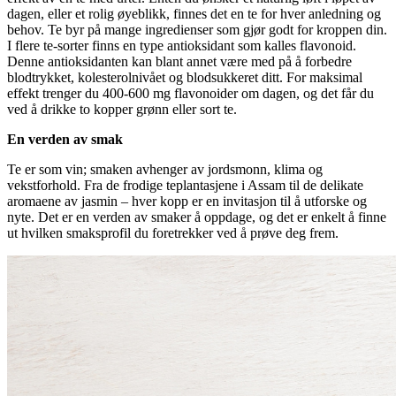
dagen, eller et rolig øyeblikk, finnes det en te for hver anledning og
behov. Te byr på mange ingredienser som gjør godt for kroppen din.
I flere te-sorter finns en type antioksidant som kalles flavonoid.
Denne antioksidanten kan blant annet være med på å forbedre
blodtrykket, kolesterolnivået og blodsukkeret ditt. For maksimal
effekt trenger du 400-600 mg flavonoider om dagen, og det får du
ved å drikke to kopper grønn eller sort te.
En verden av smak
Te er som vin; smaken avhenger av jordsmonn, klima og
vekstforhold. Fra de frodige teplantasjene i Assam til de delikate
aromaene av jasmin – hver kopp er en invitasjon til å utforske og
nyte. Det er en verden av smaker å oppdage, og det er enkelt å finne
ut hvilken smaksprofil du foretrekker ved å prøve deg frem.