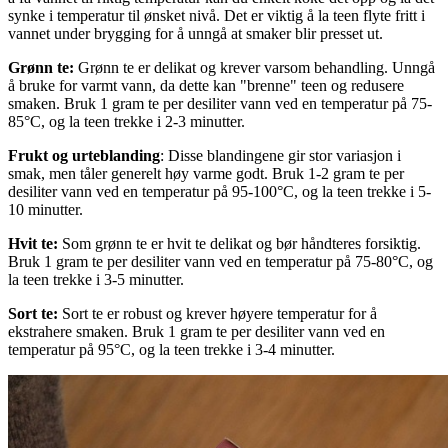
synke i temperatur til ønsket nivå. Det er viktig å la teen flyte fritt i
vannet under brygging for å unngå at smaker blir presset ut.
Grønn te:
Grønn te er delikat og krever varsom behandling. Unngå
å bruke for varmt vann, da dette kan "brenne" teen og redusere
smaken. Bruk 1 gram te per desiliter vann ved en temperatur på 75-
85°C, og la teen trekke i 2-3 minutter.
Frukt og urteblanding
: Disse blandingene gir stor variasjon i
smak, men tåler generelt høy varme godt. Bruk 1-2 gram te per
desiliter vann ved en temperatur på 95-100°C, og la teen trekke i 5-
10 minutter.
Hvit te:
Som grønn te er hvit te delikat og bør håndteres forsiktig.
Bruk 1 gram te per desiliter vann ved en temperatur på 75-80°C, og
la teen trekke i 3-5 minutter.
Sort te:
Sort te er robust og krever høyere temperatur for å
ekstrahere smaken. Bruk 1 gram te per desiliter vann ved en
temperatur på 95°C, og la teen trekke i 3-4 minutter.