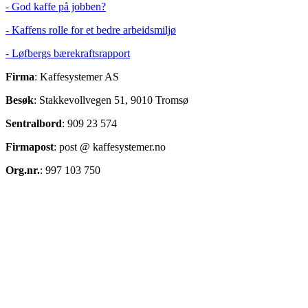
- God kaffe på jobben?
- Kaffens rolle for et bedre arbeidsmiljø
- Løfbergs bærekraftsrapport
Firma
: Kaffesystemer AS
Besøk
: Stakkevollvegen 51, 9010 Tromsø
Sentralbord
: 909 23 574
Firmapost
: post @ kaffesystemer.no
Org.nr.
: 997 103 750