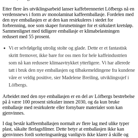
Etter flere års utviklingsarbeid lanser kaffebrenneriet Löfbergs nå en
verdensnews i form av monolaminat kaffeemballasje. Fordelen med
den nye emballasjen er at den kan resirkuleres i stedet for
forbrenning, noe som skaper forutsetninger for et sirkulært kretsløp.
Sammenlignet med tidligere emballasje er klimabelastningen
redusert med 55 prosent.
Vi er selvfølgelig utrolig stolte og glade. Dette er et fantastisk
skritt fremover, ikke bare for oss men for hele kaffeindustrien
som nå kan redusere klimaavtrykket ytterligere. Vi har allerede
tatt i bruk den nye emballasjen og tilbakemeldingene fra kundene
våre er veldig positive, sier Madelene Breiling, utviklingssjef i
Löfbergs.
Arbeidet med den nye emballasjen er en del av Löfbergs bestrebelse
på å være 100 prosent sirkulær innen 2030, og da kun bruke
emballasje med resirkulerte eller fornybare materialer som kan
gjenvinnes.
I dag består kaffeemballasjen normalt av flere lag med ulike typer
plast, såkalte flerlagsfilmer. Dette betyr at emballasjen ikke kan
gjenvinnes fordi sorteringsanlegg vanligvis ikke klarer å skille og