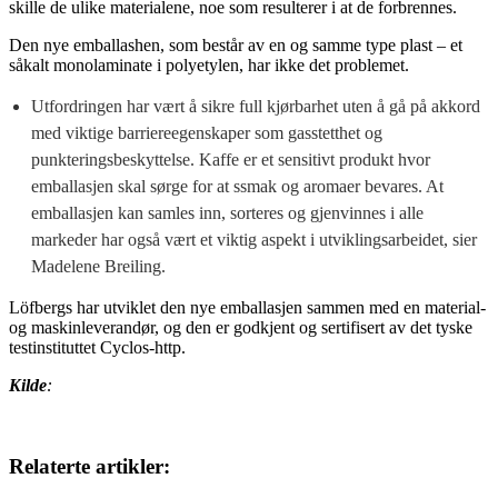
skille de ulike materialene, noe som resulterer i at de forbrennes.
Den nye emballashen, som består av en og samme type plast – et
såkalt monolaminate i polyetylen, har ikke det problemet.
Utfordringen har vært å sikre full kjørbarhet uten å gå på akkord
med viktige barriereegenskaper som gasstetthet og
punkteringsbeskyttelse. Kaffe er et sensitivt produkt hvor
emballasjen skal sørge for at ssmak og aromaer bevares. At
emballasjen kan samles inn, sorteres og gjenvinnes i alle
markeder har også vært et viktig aspekt i utviklingsarbeidet, sier
Madelene Breiling.
Löfbergs har utviklet den nye emballasjen sammen med en material-
og maskinleverandør, og den er godkjent og sertifisert av det tyske
testinstituttet Cyclos-http.
Kilde
:
Relaterte artikler: