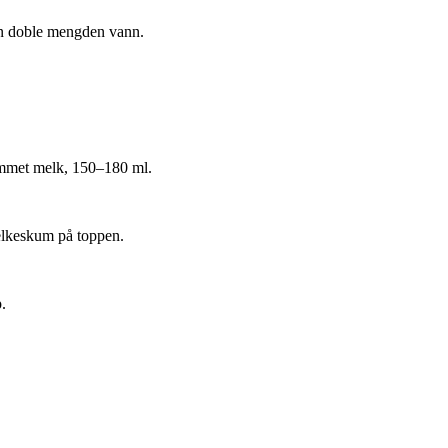
den doble mengden vann.
ummet melk, 150–180 ml.
elkeskum på toppen.
.