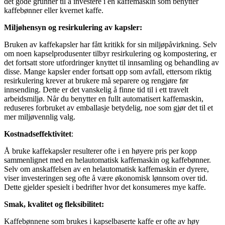
det gode grunner til å investere i en kaffemaskin som benytter
kaffebønner eller kvernet kaffe.
Miljøhensyn og resirkulering av kapsler:
Bruken av kaffekapsler har fått kritikk for sin miljøpåvirkning. Selv
om noen kapselprodusenter tilbyr resirkulering og kompostering, er
det fortsatt store utfordringer knyttet til innsamling og behandling av
disse. Mange kapsler ender fortsatt opp som avfall, ettersom riktig
resirkulering krever at brukere må separere og rengjøre før
innsending. Dette er det vanskelig å finne tid til i ett travelt
arbeidsmiljø. Når du benytter en fullt automatisert kaffemaskin,
reduseres forbruket av emballasje betydelig, noe som gjør det til et
mer miljøvennlig valg.
Kostnadseffektivitet
:
Å bruke kaffekapsler resulterer ofte i en høyere pris per kopp
sammenlignet med en helautomatisk kaffemaskin og kaffebønner.
Selv om anskaffelsen av en helautomatisk kaffemaskin er dyrere,
viser investeringen seg ofte å være økonomisk lønnsom over tid.
Dette gjelder spesielt i bedrifter hvor det konsumeres mye kaffe.
Smak, kvalitet og fleksibilitet:
Kaffebønnene som brukes i kapselbaserte kaffe er ofte av høy