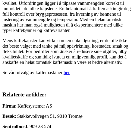
kvalitet. Utfordringen ligger i å tilpasse vannmengden korrekt til
innholdet i de ulike kapslene. En helautomatisk kaffemaskin gir deg
full kontroll over bryggeprosessen, fra kverning av bønnene til
justering av vannmengde og temperatur. Med en helautomatisk
maskin har man også muligheten til å eksperimentere med ulike
typer kaffebønner og kaffevarianter.
Mens kaffekapsler kan virke som en enkel løsning, er de ofte ikke
det beste valget med tanke på miljøpåvirkning, kostnader, smak og
fleksibilitet. For bedrifter som ønsker å redusere sine utgifter, tilby
kvalitetskaffe og samtidig ivareta en miljøvennlig profil, kan det å
anskaffe en helautomatisk kaffemaskin være et bedre alternativ.
Se vårt utvalg av kaffemaskiner
her
Relaterte artikler:
Firma
: Kaffesystemer AS
Besøk
: Stakkevollvegen 51, 9010 Tromsø
Sentralbord
: 909 23 574