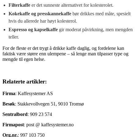
Filterkaffe
er det sunneste alternativet for kolesterolet.
Kokekaffe og presskannekaffe
bør drikkes med måte, spesielt
hvis du allerede har høyt kolesterol.
Espresso og kapselkaffe
gir moderat påvirkning, men mengden
teller.
For de fleste er det trygt å drikke kaffe daglig, og fordelene kan
faktisk være større enn ulempene – så lenge man tilpasser type og
mengde til egen helse.
Relaterte artikler:
Firma
: Kaffesystemer AS
Besøk
: Stakkevollvegen 51, 9010 Tromsø
Sentralbord
: 909 23 574
Firmapost
: post @ kaffesystemer.no
Org.nr.
: 997 103 750