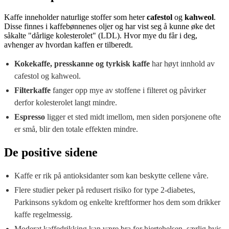
Kaffe inneholder naturlige stoffer som heter
cafestol
og
kahweol
.
Disse finnes i kaffebønnenes oljer og har vist seg å kunne øke det
såkalte "dårlige kolesterolet" (LDL). Hvor mye du får i deg,
avhenger av hvordan kaffen er tilberedt.
Kokekaffe, presskanne og tyrkisk kaffe
har høyt innhold av
cafestol og kahweol.
Filterkaffe
fanger opp mye av stoffene i filteret og påvirker
derfor kolesterolet langt mindre.
Espresso
ligger et sted midt imellom, men siden porsjonene ofte
er små, blir den totale effekten mindre.
De positive sidene
Kaffe er rik på antioksidanter som kan beskytte cellene våre.
Flere studier peker på redusert risiko for type 2-diabetes,
Parkinsons sykdom og enkelte kreftformer hos dem som drikker
kaffe regelmessig.
Moderat kaffedrikking kan være bra for hjertehelsen, særlig hvis