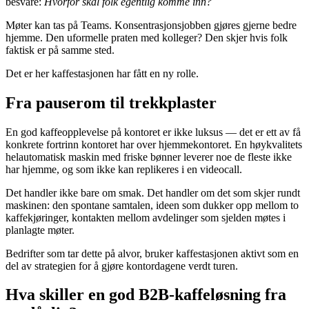
besvare:
Hvorfor skal folk egentlig komme inn?
Møter kan tas på Teams. Konsentrasjonsjobben gjøres gjerne bedre
hjemme. Den uformelle praten med kolleger? Den skjer hvis folk
faktisk er på samme sted.
Det er her kaffestasjonen har fått en ny rolle.
Fra pauserom til trekkplaster
En god kaffeopplevelse på kontoret er ikke luksus — det er ett av få
konkrete fortrinn kontoret har over hjemmekontoret. En høykvalitets
helautomatisk maskin med friske bønner leverer noe de fleste ikke
har hjemme, og som ikke kan replikeres i en videocall.
Det handler ikke bare om smak. Det handler om det som skjer rundt
maskinen: den spontane samtalen, ideen som dukker opp mellom to
kaffekjøringer, kontakten mellom avdelinger som sjelden møtes i
planlagte møter.
Bedrifter som tar dette på alvor, bruker kaffestasjonen aktivt som en
del av strategien for å gjøre kontordagene verdt turen.
Hva skiller en god B2B-kaffeløsning fra