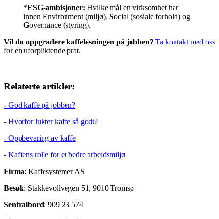
*
ESG‑ambisjoner:
Hvilke mål en virksomhet har
innen
E
nvironment (miljø),
S
ocial (sosiale forhold) og
G
overnance (styring).
Vil du oppgradere kaffeløsningen på jobben?
Ta kontakt med oss
for en uforpliktende prat.
Relaterte artikler:
- God kaffe på jobben?
- Hvorfor lukter kaffe så godt?
- Oppbevaring av kaffe
- Kaffens rolle for et bedre arbeidsmiljø
Firma
: Kaffesystemer AS
Besøk
: Stakkevollvegen 51, 9010 Tromsø
Sentralbord
: 909 23 574