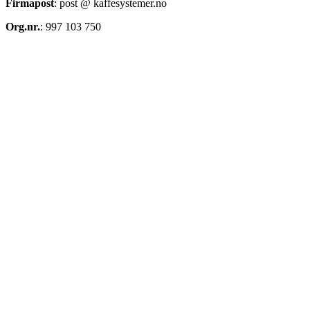
Firmapost
: post @ kaffesystemer.no
Org.nr.
: 997 103 750